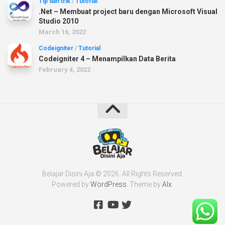
Tip dan trik
/
Tutorial
.Net – Membuat project baru dengan Microsoft Visual
Studio 2010
March 16, 2022
Codeigniter
/
Tutorial
Codeigniter 4 – Menampilkan Data Berita
February 4, 2022
Belajar Disini Aja © 2026. All Rights Reserved.
Powered by
WordPress
. Theme by
Alx
.