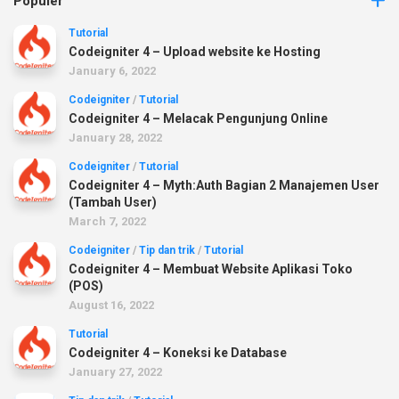
Populer
Tutorial
Codeigniter 4 – Upload website ke Hosting
January 6, 2022
Codeigniter
/
Tutorial
Codeigniter 4 – Melacak Pengunjung Online
January 28, 2022
Codeigniter
/
Tutorial
Codeigniter 4 – Myth:Auth Bagian 2 Manajemen User
(Tambah User)
March 7, 2022
Codeigniter
/
Tip dan trik
/
Tutorial
Codeigniter 4 – Membuat Website Aplikasi Toko
(POS)
August 16, 2022
Tutorial
Codeigniter 4 – Koneksi ke Database
January 27, 2022