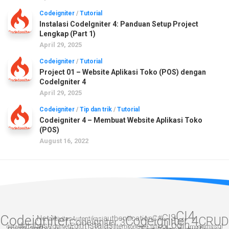
Codeigniter
/
Tutorial
Instalasi CodeIgniter 4: Panduan Setup Project
Lengkap (Part 1)
April 29, 2025
Codeigniter
/
Tutorial
Project 01 – Website Aplikasi Toko (POS) dengan
CodeIgniter 4
April 29, 2025
Codeigniter
/
Tip dan trik
/
Tutorial
Codeigniter 4 – Membuat Website Aplikasi Toko
(POS)
August 16, 2022
CI4
CI3
Codeigniter
.Net
authentication
Codeigniter 4
C#
CRUD
aktivitas
Autentikasi
Codeigniter 3
Login
Instalasi
database
Edit
dotnet
item
List
log
mysql
data
myth-auth
koneksi
model