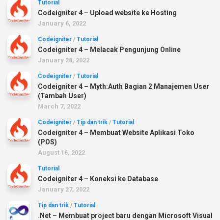
Tutorial
Codeigniter 4 – Upload website ke Hosting
January 6, 2022
Codeigniter
/
Tutorial
Codeigniter 4 – Melacak Pengunjung Online
January 28, 2022
Codeigniter
/
Tutorial
Codeigniter 4 – Myth:Auth Bagian 2 Manajemen User
(Tambah User)
March 7, 2022
Codeigniter
/
Tip dan trik
/
Tutorial
Codeigniter 4 – Membuat Website Aplikasi Toko
(POS)
August 16, 2022
Tutorial
Codeigniter 4 – Koneksi ke Database
January 27, 2022
Tip dan trik
/
Tutorial
.Net – Membuat project baru dengan Microsoft Visual