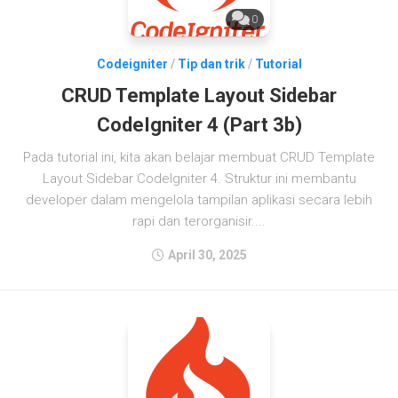
0
Codeigniter
/
Tip dan trik
/
Tutorial
CRUD Template Layout Sidebar
CodeIgniter 4 (Part 3b)
Pada tutorial ini, kita akan belajar membuat CRUD Template
Layout Sidebar CodeIgniter 4. Struktur ini membantu
developer dalam mengelola tampilan aplikasi secara lebih
rapi dan terorganisir....
April 30, 2025