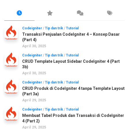
Codeigniter
/
Tip dan trik
/
Tutorial
Transaksi Penjualan CodeIgniter 4 – Konsep Dasar
(Part 4)
April 30, 2025
Codeigniter
/
Tip dan trik
/
Tutorial
CRUD Template Layout Sidebar CodeIgniter 4 (Part
3b)
April 30, 2025
Codeigniter
/
Tip dan trik
/
Tutorial
CRUD Produk di CodeIgniter 4 tanpa Template Layout
(Part 3a)
April 29, 2025
Codeigniter
/
Tip dan trik
/
Tutorial
Membuat Tabel Produk dan Transaksi di CodeIgniter
4 (Part 2)
April 29, 2025