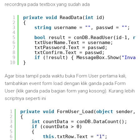
recordnya pada textbox yang sudah ada
1
private
void
ReadData(
int
id)
2
{
3
string
username = 
""
, passwd = 
""
;
4
5
bool
result = conDB.ReadUser(id-1, 
re
6
txtUserName.Text = username;
7
txtPassword.Text = passwd;
8
txtConfirm.Text = passwd;
9
if
(!result) { MessageBox.Show(
"Inval
10
}
Agar bisa tampil pada waktu buka Form User pertama kali,
tambahkan event form load dengan klik ganda pada Form
User (klik ganda pada bagian form yang kosong). Kurang lebih
scriptnya seperti ini
1
private
void
FormUser_Load(
object
sender, 
2
{
3
int
countData = conDB.DataCount();
4
if
(countData > 0)
5
{
6
this
.txtRow.Text = 
"1"
;