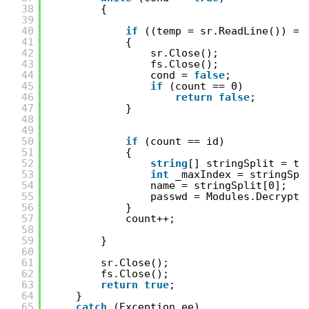
38
{
39
40
if
((temp = sr.ReadLine()) ==
41
{
42
sr.Close();
43
fs.Close();
44
cond = 
false
;
45
if
(count == 0)
46
return
false
;
47
}
48
49
50
if
(count == id)
51
{
52
string
[] stringSplit = te
53
int
_maxIndex = stringSpl
54
name = stringSplit[0];
55
passwd = Modules.Decrypt(
56
}
57
count++;
58
59
}
60
61
sr.Close();
62
fs.Close();
63
return
true
;
64
}
65
catch
(Exception ee)