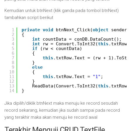
Kemudian untuk btnNext (klik ganda pada tombol btnNext)
tambahkan script berikut
1
private
void
btnNext_Click(
object
sender,
2
{
3
int
countData = conDB.DataCount();
4
int
rw = Convert.ToInt32(
this
.txtRow.
5
if
(rw < countData)
6
{
7
this
.txtRow.Text = (rw + 1).ToStr
8
}
9
else
10
{
11
this
.txtRow.Text = 
"1"
;
12
}
13
ReadData(Convert.ToInt32(
this
.txtRow.
14
}
Jika dipilih/diklik btnNext maka menuju ke record sesudah
record sekarang, kemudian jika sudah sampai pada record
yang terakhir maka akan menuju ke record awal
Terakhir Menguji CRUD TextFile