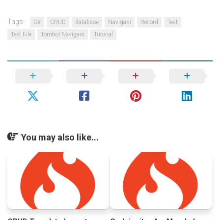
Tags:
C#
CRUD
database
Navigasi
Record
Text
Text File
Tombol Navigasi
Tutorial
You may also like...