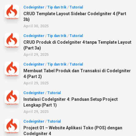
Codeigniter
/
Tip dan trik
/
Tutorial
CRUD Template Layout Sidebar CodeIgniter 4 (Part
3b)
April 30, 2025
Codeigniter
/
Tip dan trik
/
Tutorial
CRUD Produk di CodeIgniter 4 tanpa Template Layout
(Part 3a)
April 29, 2025
Codeigniter
/
Tip dan trik
/
Tutorial
Membuat Tabel Produk dan Transaksi di CodeIgniter
4 (Part 2)
April 29, 2025
Codeigniter
/
Tutorial
Instalasi CodeIgniter 4: Panduan Setup Project
Lengkap (Part 1)
April 29, 2025
Codeigniter
/
Tutorial
Project 01 – Website Aplikasi Toko (POS) dengan
CodeIgniter 4