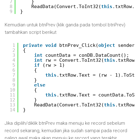
7
}
8
ReadData(Convert.ToInt32(
this
.txtRow.T
9
}
Kemudian untuk btnPrev (klik ganda pada tombol btnPrev)
tambahkan script berikut
1
private
void
btnPrev_Click(
object
sender,
2
{
3
int
countData = conDB.DataCount();
4
int
rw = Convert.ToInt32(
this
.txtRow.
5
if
(rw > 1)
6
{
7
this
.txtRow.Text = (rw - 1).ToStr
8
}
9
else
10
{
11
this
.txtRow.Text = countData.ToSt
12
}
13
ReadData(Convert.ToInt32(
this
.txtRow.
14
}
Jika dipilih/diklik btnPrev maka menuju ke record sebelum
record sekarang, kemudian jika sudah sampai pada record
paling awal maka akan menuju ke record yang terakhir