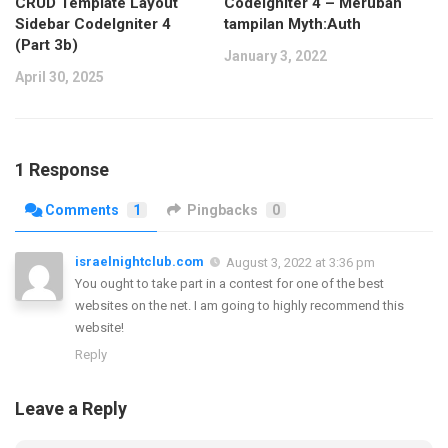
CRUD Template Layout
Codeigniter 4 – Merubah
Sidebar CodeIgniter 4
tampilan Myth:Auth
(Part 3b)
January 3, 2022
April 30, 2025
1 Response
Comments
1
Pingbacks
0
israelnightclub.com
August 3, 2022 at 3:36 pm
You ought to take part in a contest for one of the best
websites on the net. I am going to highly recommend this
website!
Reply
Leave a Reply