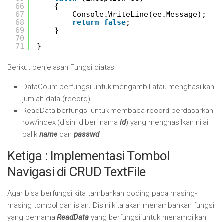
66
{
67
Console.WriteLine(ee.Message);
68
return
false
;
69
}
70
71
}
Berikut penjelasan Fungsi diatas
DataCount berfungsi untuk mengambil atau menghasilkan
jumlah data (record)
ReadData berfungsi untuk membaca record berdasarkan
row/index (disini diberi nama
id
) yang menghasilkan nilai
balik
name
dan
passwd
Ketiga : Implementasi Tombol
Navigasi di CRUD TextFile
Agar bisa berfungsi kita tambahkan coding pada masing-
masing tombol dan isian. Disini kita akan menambahkan fungsi
yang bernama
ReadData
yang berfungsi untuk menampilkan