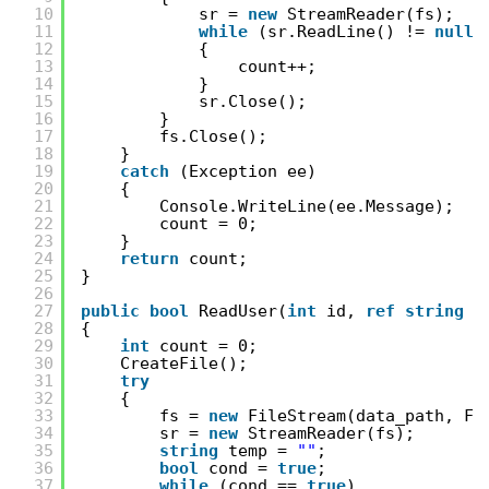
10
sr = 
new
StreamReader(fs);
11
while
(sr.ReadLine() != 
null
)
12
{
13
count++;
14
}
15
sr.Close();
16
}
17
fs.Close();
18
}
19
catch
(Exception ee)
20
{
21
Console.WriteLine(ee.Message);
22
count = 0;
23
}
24
return
count;
25
}
26
27
public
bool
ReadUser(
int
id, 
ref
string
n
28
{
29
int
count = 0;
30
CreateFile();
31
try
32
{
33
fs = 
new
FileStream(data_path, Fi
34
sr = 
new
StreamReader(fs);
35
string
temp = 
""
;
36
bool
cond = 
true
;
37
while
(cond == 
true
)