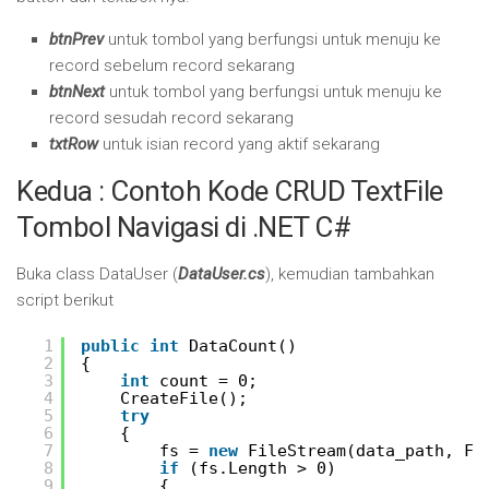
btnPrev
untuk tombol yang berfungsi untuk menuju ke
record sebelum record sekarang
btnNext
untuk tombol yang berfungsi untuk menuju ke
record sesudah record sekarang
txtRow
untuk isian record yang aktif sekarang
Kedua : Contoh Kode CRUD TextFile
Tombol Navigasi di .NET C#
Buka class DataUser (
DataUser.cs
), kemudian tambahkan
script berikut
1
public
int
DataCount()
2
{
3
int
count = 0;
4
CreateFile();
5
try
6
{
7
fs = 
new
FileStream(data_path, Fi
8
if
(fs.Length > 0)
9
{