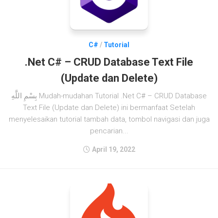
C#
/
Tutorial
.Net C# – CRUD Database Text File
(Update dan Delete)
بِسْمِ اللَّهِ Mudah-mudahan Tutorial .Net C# – CRUD Database
Text File (Update dan Delete) ini bermanfaat Setelah
menyelesaikan tutorial tambah data, tombol navigasi dan juga
pencarian...
April 19, 2022