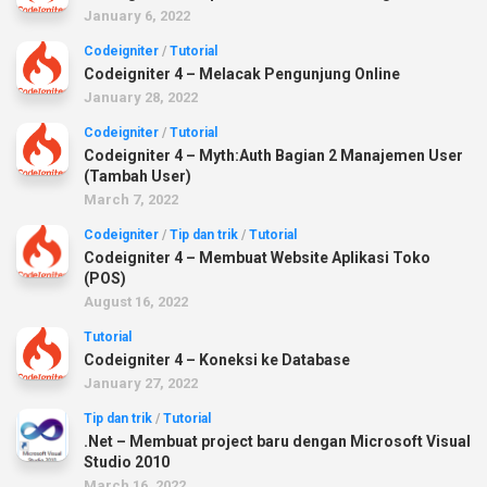
January 6, 2022
Codeigniter
/
Tutorial
Codeigniter 4 – Melacak Pengunjung Online
January 28, 2022
Codeigniter
/
Tutorial
Codeigniter 4 – Myth:Auth Bagian 2 Manajemen User
(Tambah User)
March 7, 2022
Codeigniter
/
Tip dan trik
/
Tutorial
Codeigniter 4 – Membuat Website Aplikasi Toko
(POS)
August 16, 2022
Tutorial
Codeigniter 4 – Koneksi ke Database
January 27, 2022
Tip dan trik
/
Tutorial
.Net – Membuat project baru dengan Microsoft Visual
Studio 2010
March 16, 2022