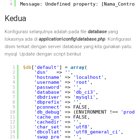
4
Message: Undefined property: [Nama_Control
Kedua
Konfigurasi selanjutnya adalah pada file
database
yang
lokasinya ada di
application\config\database.php
. Konfigurasi
disini terkait dengan server database yang kita gunakan yaitu
mysql. Update dengan script berikut
1
$db
[
'default'
] = 
array
(
2
'dsn'
=> 
''
,
3
'hostname'
=> 
'localhost'
,
4
'username'
=> 
'root'
,
5
'password'
=> 
''
,
6
'database'
=> 
'db_ci3'
,
7
'dbdriver'
=> 
'mysqli'
,
8
'dbprefix'
=> 
''
,
9
'pconnect'
=> FALSE,
10
'db_debug'
=> (ENVIRONMENT !== 
'produ
11
'cache_on'
=> FALSE,
12
'cachedir'
=> 
''
,
13
'char_set'
=> 
'utf8'
,
14
'dbcollat'
=> 
'utf8_general_ci'
,
15
'swap_pre'
=> 
''
,