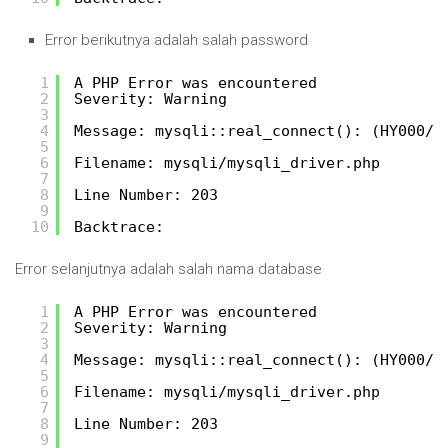
Error berikutnya adalah salah password
1
A PHP Error was encountered
2
Severity: Warning
3
4
Message: mysqli::real_connect(): (HY000/1
5
6
Filename: mysqli/mysqli_driver.php
7
8
Line Number: 203
9
10
Backtrace:
Error selanjutnya adalah salah nama database
1
A PHP Error was encountered
2
Severity: Warning
3
4
Message: mysqli::real_connect(): (HY000/1
5
6
Filename: mysqli/mysqli_driver.php
7
8
Line Number: 203
9