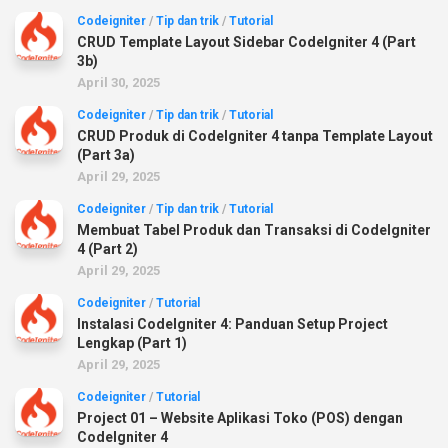
Codeigniter
/
Tip dan trik
/
Tutorial
CRUD Template Layout Sidebar CodeIgniter 4 (Part
3b)
April 30, 2025
Codeigniter
/
Tip dan trik
/
Tutorial
CRUD Produk di CodeIgniter 4 tanpa Template Layout
(Part 3a)
April 29, 2025
Codeigniter
/
Tip dan trik
/
Tutorial
Membuat Tabel Produk dan Transaksi di CodeIgniter
4 (Part 2)
April 29, 2025
Codeigniter
/
Tutorial
Instalasi CodeIgniter 4: Panduan Setup Project
Lengkap (Part 1)
April 29, 2025
Codeigniter
/
Tutorial
Project 01 – Website Aplikasi Toko (POS) dengan
CodeIgniter 4