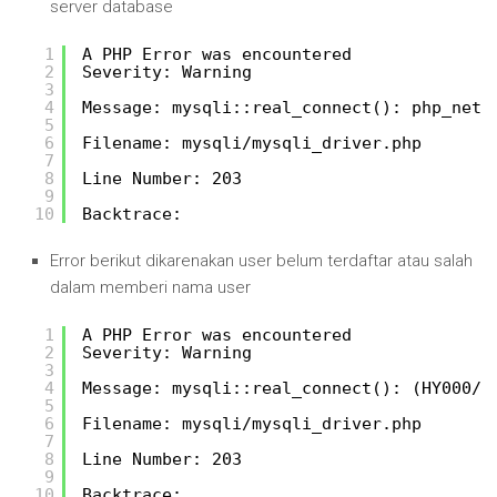
server database
1
A PHP Error was encountered
2
Severity: Warning
3
4
Message: mysqli::real_connect(): php_netw
5
6
Filename: mysqli/mysqli_driver.php
7
8
Line Number: 203
9
10
Backtrace:
Error berikut dikarenakan user belum terdaftar atau salah
dalam memberi nama user
1
A PHP Error was encountered
2
Severity: Warning
3
4
Message: mysqli::real_connect(): (HY000/1
5
6
Filename: mysqli/mysqli_driver.php
7
8
Line Number: 203
9
10
Backtrace: