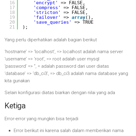
16
'encrypt'
=> FALSE,
17
'compress'
=> FALSE,
18
'stricton'
=> FALSE,
19
'failover'
=> 
array
(),
20
'save_queries'
=> TRUE
21
);
Yang perlu diperhatikan adalah bagian berikut
‘hostname’ => ‘localhost’, => localhost adalah nama server
‘username’ => ‘root’, => root adalah user mysql
‘password’ => ”, = adalah password dari user diatas
‘database’ => ‘db_ci3’, => db_ci3 adalah nama database yang
kita gunakan
Selain konfigurasi diatas biarkan dengan nilai yang ada
Ketiga
Error-error yang mungkin bisa terjadi
Error berikut ini karena salah dalam memberikan nama