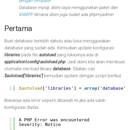
dengan template
Database mysql, disini saya menggunakan paket dari
XAMPP
dimana disini juga sudah ada phpmyadmin
Pertama
Buat database terlebih dahulu atau bisa menggunakan
database yang sudah ada. Kemudian update konfigurasi
libraries
pada file
autoload
yang lokasinya ada di
application\config\autoload.php
. Jadi disini kita akan membuat
otomatis me-load library
database
. Silakan cari
$autoload[‘libraries’]
kemudian update dengan script berikut
1
$autoload
[
'libraries'
] = 
array
(
'database'
)
Biasanya ada error seperti dibawah ini jika ada salah
konfigurasi diatas.
1
A PHP Error was encountered
2
Severity: Notice
3