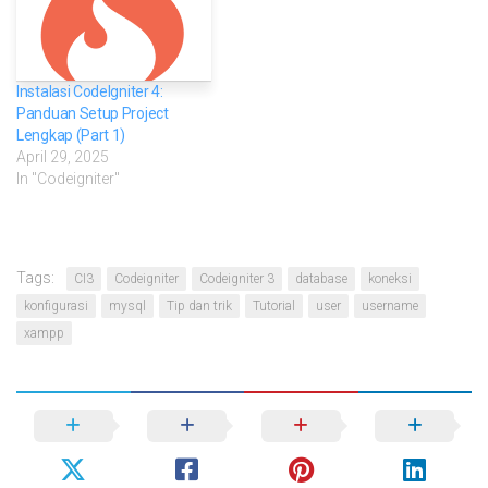
Instalasi CodeIgniter 4:
Panduan Setup Project
Lengkap (Part 1)
April 29, 2025
In "Codeigniter"
Tags:
CI3
Codeigniter
Codeigniter 3
database
koneksi
konfigurasi
mysql
Tip dan trik
Tutorial
user
username
xampp