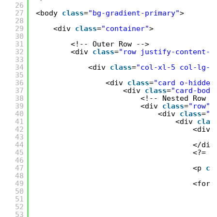
26
27
<body 
class
=
"bg-gradient-primary"
>
28
29
<div 
class
=
"container"
>
30
31
<!-- Outer Row -->
32
<div 
class
=
"row justify-content-c
33
34
<div 
class
=
"col-xl-5 col-lg-1
35
36
<div 
class
=
"card o-hidden
37
<div 
class
=
"card-body
38
<!-- Nested Row w
39
<div 
class
=
"row"
>
40
<div 
class
=
"c
41
<div 
clas
42
<div 
43
<
44
</div
45
<?= v
46
47
<p 
cl
48
49
<form
50
<
51
52
<
53