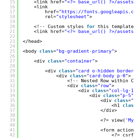
15
<link href=
"<?= base_url() ?>/assets/
16
<link
17
href=
"
https://fonts.googleapis.co
18
rel=
"stylesheet"
>
19
20
<!-- Custom styles 
for
this template-
21
<link href=
"<?= base_url() ?>/assets/
22
23
</head>
24
25
<body 
class
=
"bg-gradient-primary"
>
26
27
<div 
class
=
"container"
>
28
29
<div 
class
=
"card o-hidden border-
30
<div 
class
=
"card-body p-0"
>
31
<!-- Nested Row within Ca
32
<div 
class
=
"row"
>
33
<div 
class
=
"col-lg-12
34
<div 
class
=
"p-5"
>
35
<div 
class
=
"t
36
<h1 
class
37
</div>
38
39
<?= view(
'Myt
40
41
<form action=
42
<?= csrf_