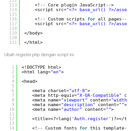
112
113
<!-- Core plugin JavaScript-->
114
<script src=
"<?= base_url() ?>/asset
115
116
<!-- Custom scripts 
for
all pages-->
117
<script src=
"<?= base_url() ?>/asset
118
119
</body>
120
121
</html>
Ubah register.php dengan script ini
1
<!DOCTYPE html>
2
<html lang=
"en"
>
3
4
<head>
5
6
<meta charset=
"utf-8"
>
7
<meta http-equiv=
"X-UA-Compatible"
co
8
<meta name=
"viewport"
content=
"width=
9
<meta name=
"description"
content=
""
>
10
<meta name=
"author"
content=
""
>
11
12
<title><?=lang(
'Auth.register'
)?></ti
13
14
<!-- Custom fonts 
for
this template--