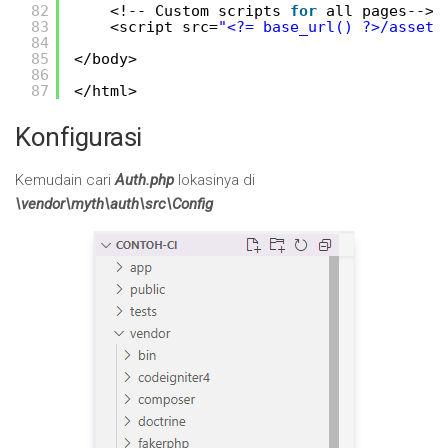
82
<!-- Custom scripts 
for
all pages-->
83
<script src=
"<?= base_url() ?>/assets
84
85
</body>
86
87
</html>
Konfigurasi
Kemudain cari
Auth.php
lokasinya di
\vendor\myth\auth\src\Config