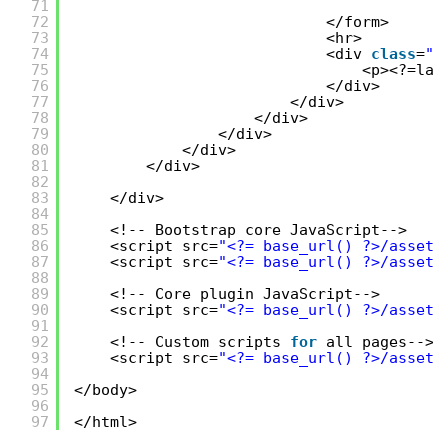
71
72
</form>
73
<hr>
74
<div 
class
=
"t
75
<p><?=lan
76
</div>
77
</div>
78
</div>
79
</div>
80
</div>
81
</div>
82
83
</div>
84
85
<!-- Bootstrap core JavaScript-->
86
<script src=
"<?= base_url() ?>/assets
87
<script src=
"<?= base_url() ?>/assets
88
89
<!-- Core plugin JavaScript-->
90
<script src=
"<?= base_url() ?>/assets
91
92
<!-- Custom scripts 
for
all pages-->
93
<script src=
"<?= base_url() ?>/assets
94
95
</body>
96
97
</html>