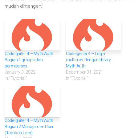
mudah dimengerti
Codeigniter 4 – Myth:Auth
Codeigniter 4 – Login
Bagian 1 groups dan
multiuser dengan library
permissions
Myth:Auth
January 3, 2022
December 31, 2021
In "Tutorial"
In "Tutorial"
Codeigniter 4 – Myth:Auth
Bagian 2 Manajemen User
(Tambah User)