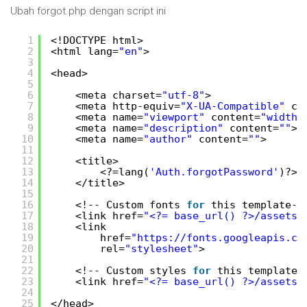
Ubah forgot.php dengan script ini
1
<!DOCTYPE html>
2
<html lang=
"en"
>
3
4
<head>
5
6
<meta charset=
"utf-8"
>
7
<meta http-equiv=
"X-UA-Compatible"
co
8
<meta name=
"viewport"
content=
"width=
9
<meta name=
"description"
content=
""
>
10
<meta name=
"author"
content=
""
>
11
12
<title>
13
<?=lang(
'Auth.forgotPassword'
)?>
14
</title>
15
16
<!-- Custom fonts 
for
this template--
17
<link href=
"<?= base_url() ?>/assets/
18
<link
19
href=
"
https://fonts.googleapis.co
20
rel=
"stylesheet"
>
21
22
<!-- Custom styles 
for
this template-
23
<link href=
"<?= base_url() ?>/assets/
24
25
</head>