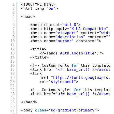
1
<!DOCTYPE html>
2
<html lang=
"en"
>
3
4
<head>
5
6
<meta charset=
"utf-8"
>
7
<meta http-equiv=
"X-UA-Compatible"
c
8
<meta name=
"viewport"
content=
"width
9
<meta name=
"description"
content=
""
>
10
<meta name=
"author"
content=
""
>
11
12
<title>
13
<?=lang(
'Auth.loginTitle'
)?>
14
</title>
15
16
<!-- Custom fonts 
for
this template-
17
<link href=
"<?= base_url() ?>/assets
18
<link
19
href=
"
https://fonts.googleapis.c
20
rel=
"stylesheet"
>
21
22
<!-- Custom styles 
for
this template
23
<link href=
"<?= base_url() ?>/assets
24
25
</head>
26
27
<body 
class
=
"bg-gradient-primary"
>