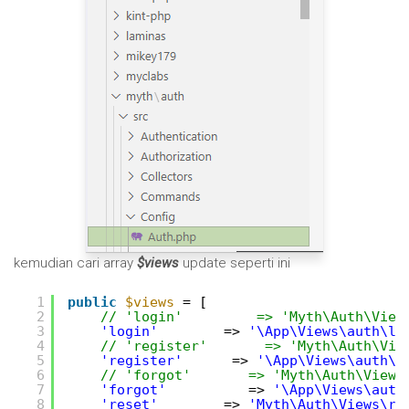
kemudian cari array
$views
update seperti ini
1
public
$views
= [
2
// 'login'         => 'Myth\Auth\View
3
'login'
=> 
'\App\Views\auth\lo
4
// 'register'       => 'Myth\Auth\Vie
5
'register'
=> 
'\App\Views\auth\r
6
// 'forgot'       => 'Myth\Auth\Views
7
'forgot'
=> 
'\App\Views\auth
8
'reset'
=> 
'Myth\Auth\Views\re