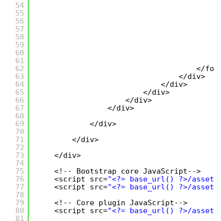
54
55
56
57
58
<
59
60
<
61
62
</for
63
</div>
64
</div>
65
</div>
66
</div>
67
</div>
68
69
</div>
70
71
</div>
72
73
</div>
74
75
<!-- Bootstrap core JavaScript-->
76
<script src=
"<?= base_url() ?>/assets
77
<script src=
"<?= base_url() ?>/assets
78
79
<!-- Core plugin JavaScript-->
80
<script src=
"<?= base_url() ?>/assets
81