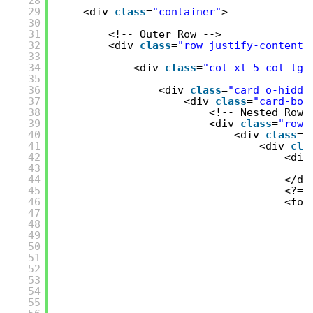
28
29
<div 
class
=
"container"
>
30
31
<!-- Outer Row -->
32
<div 
class
=
"row justify-content-
33
34
<div 
class
=
"col-xl-5 col-lg-
35
36
<div 
class
=
"card o-hidde
37
<div 
class
=
"card-bod
38
<!-- Nested Row 
39
<div 
class
=
"row"
40
<div 
class
=
"
41
<div 
cla
42
<div
43
44
</di
45
<?= 
46
<for
47
48
49
50
51
52
53
54
55