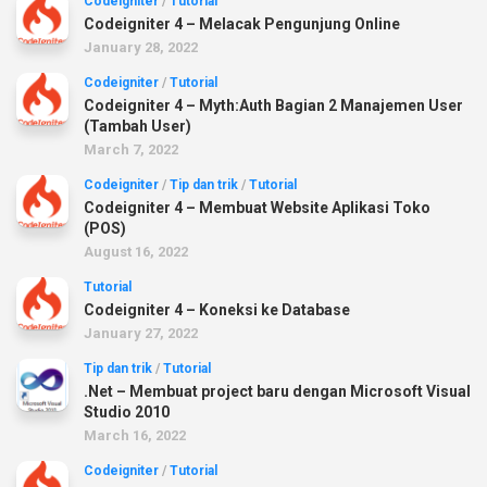
Codeigniter
/
Tutorial
Codeigniter 4 – Melacak Pengunjung Online
January 28, 2022
Codeigniter
/
Tutorial
Codeigniter 4 – Myth:Auth Bagian 2 Manajemen User
(Tambah User)
March 7, 2022
Codeigniter
/
Tip dan trik
/
Tutorial
Codeigniter 4 – Membuat Website Aplikasi Toko
(POS)
August 16, 2022
Tutorial
Codeigniter 4 – Koneksi ke Database
January 27, 2022
Tip dan trik
/
Tutorial
.Net – Membuat project baru dengan Microsoft Visual
Studio 2010
March 16, 2022
Codeigniter
/
Tutorial