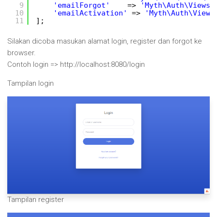
9
'emailForgot'
=> 
'Myth\Auth\Views\
10
'emailActivation'
=> 
'Myth\Auth\Views
11
];
Silakan dicoba masukan alamat login, register dan forgot ke
browser.
Contoh login => http://localhost:8080/login
Tampilan login
Tampilan register