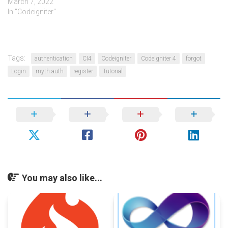
March 7, 2022
In "Codeigniter"
Tags:
authentication
CI4
Codeigniter
Codeigniter 4
forgot
Login
myth-auth
register
Tutorial
You may also like...