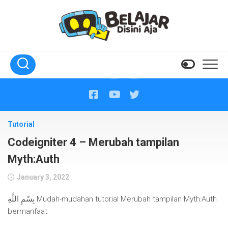
Skip
to
content
Tutorial
Codeigniter 4 – Merubah tampilan
Myth:Auth
January 3, 2022
بِسْمِ اللَّهِ Mudah-mudahan tutorial Merubah tampilan Myth:Auth
bermanfaat