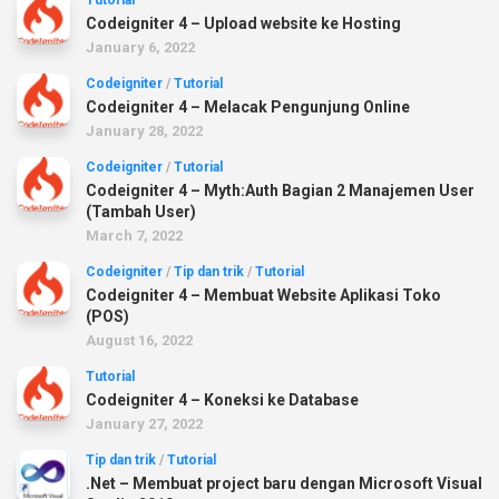
Tutorial
Codeigniter 4 – Upload website ke Hosting
January 6, 2022
Codeigniter
/
Tutorial
Codeigniter 4 – Melacak Pengunjung Online
January 28, 2022
Codeigniter
/
Tutorial
Codeigniter 4 – Myth:Auth Bagian 2 Manajemen User
(Tambah User)
March 7, 2022
Codeigniter
/
Tip dan trik
/
Tutorial
Codeigniter 4 – Membuat Website Aplikasi Toko
(POS)
August 16, 2022
Tutorial
Codeigniter 4 – Koneksi ke Database
January 27, 2022
Tip dan trik
/
Tutorial
.Net – Membuat project baru dengan Microsoft Visual