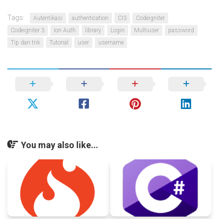
Tags:
Autentikasi
authentication
CI3
Codeigniter
Codeigniter 3
Ion Auth
library
Login
Multiuser
password
Tip dan trik
Tutorial
user
username
You may also like...