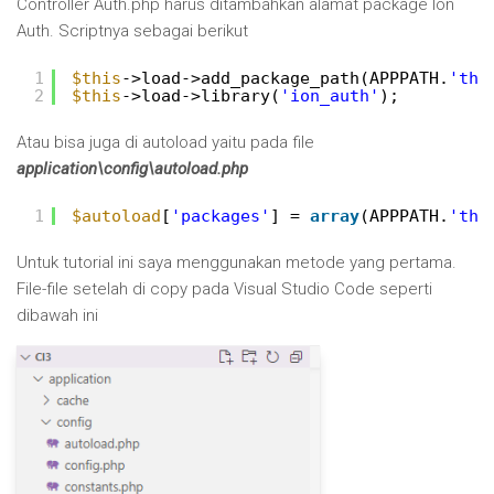
Controller Auth.php harus ditambahkan alamat package Ion
Auth. Scriptnya sebagai berikut
1
$this
->load->add_package_path(APPPATH.
'thi
2
$this
->load->library(
'ion_auth'
);
Atau bisa juga di autoload yaitu pada file
application\config\autoload.php
1
$autoload
[
'packages'
] = 
array
(APPPATH.
'thi
Untuk tutorial ini saya menggunakan metode yang pertama.
File-file setelah di copy pada Visual Studio Code seperti
dibawah ini