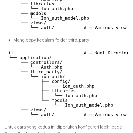
├── libraries
│   └── Ion_auth.php
├── models
│   └── Ion_auth_model.php
└── views/
└── auth/           # → Various view f
Meng-copy kedalam folder third_party
CI                          # → Root Directory
└── application/
├── controllers/
│   └── Auth.php
├── third_party/
│   └── ion_auth/
│       ├── config/
│       │   └── ion_auth.php
│       ├── libraries
│       │    └── Ion_auth.php
│       └── models
│            └── Ion_auth_model.php
└── views/
└── auth/           # → Various view f
Untuk cara yang kedua ini diperlukan konfigurari lebih, pada