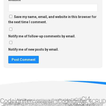
Save my name, email, and website in this browser for
the next time I comment.
Notify me of follow-up comments by email.
Notify me of new posts by email.
CI4
CI3
Codeigniter
.Net
authentication
Codeigniter 4
C#
CRUD
aktivitas
Autentikasi
Codeigniter 3
Login
Instalasi
database
Edit
dotnet
item
List
log
mysql
data
myth-auth
koneksi
model
Myth:Auth
produk
Robotic Process
pengunjung
phpmyadmin
robotic