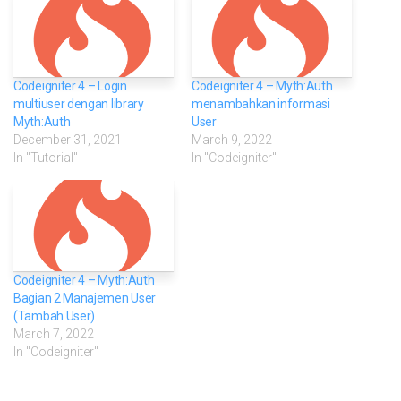
Codeigniter 4 – Login
Codeigniter 4 – Myth:Auth
multiuser dengan library
menambahkan informasi
Myth:Auth
User
December 31, 2021
March 9, 2022
In "Tutorial"
In "Codeigniter"
Codeigniter 4 – Myth:Auth
Bagian 2 Manajemen User
(Tambah User)
March 7, 2022
In "Codeigniter"