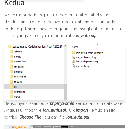
Kedua
Mengimpor script sql untuk membuat tabel-tabel yang
dibutuhkan. File script sqlnya juga sudah disediakan pada
folder sql. Karena saya menggunakan mysql database maka
script yang akan saya impor adalah
ion_auth.sql
Berikutnya silakan buka
phpmyadmin
kemudian pilih database
Anda, lalu impor file
ion_auth.sql
. Klik
Import
kemudian klik
tombol
Choose File
, lalu cari file
ion_auth.sql
.