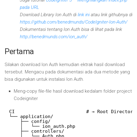
Juga tutorial
Codeigniter 3 – Menghilangkan index.php
pada URL
Download Library Ion Auth di
link ini
atau link githubnya di
https://github.com/benedmunds/CodeIgniter-Ion-Auth/
Dokumentasi tentang Ion Auth bisa di lihat pada link
http://benedmunds.com/ion_auth/
Pertama
Silakan download Ion Auth kemudian ektrak hasil download
tersebut. Mengacu pada dokumentasi ada dua metode yang
bisa digunakan untuk instalasi Ion Auth.
Meng-copy file-file hasil download kedalam folder project
Codeigniter
CI                          # → Root Directory
└── application/
├── config/
│   └── ion_auth.php
├── controllers/
│   └── Auth.php