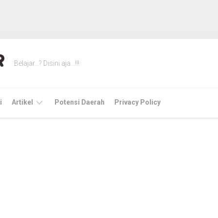
Belajar…? Disini aja…!!!
i
Artikel
Potensi Daerah
Privacy Policy
Instalasi
Tutorial
Tip
dan
trik