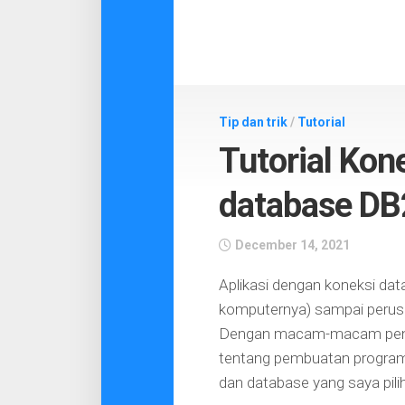
Tip dan trik
/
Tutorial
Tutorial Kon
database DB
December 14, 2021
Aplikasi dengan koneksi data
komputernya) sampai perusa
Dengan macam-macam pengola
tentang pembuatan program/
dan database yang saya pili