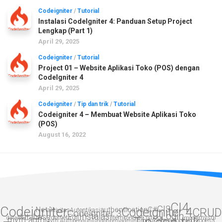
Codeigniter
/
Tutorial
Instalasi CodeIgniter 4: Panduan Setup Project
Lengkap (Part 1)
April 29, 2025
Codeigniter
/
Tutorial
Project 01 – Website Aplikasi Toko (POS) dengan
CodeIgniter 4
April 29, 2025
Codeigniter
/
Tip dan trik
/
Tutorial
Codeigniter 4 – Membuat Website Aplikasi Toko
(POS)
August 16, 2022
CI4
CI3
Codeigniter
.Net
authentication
Codeigniter 4
C#
CRUD
aktivitas
Autentikasi
Codeigniter 3
Login
Instalasi
database
Edit
dotnet
item
List
log
mysql
data
myth-auth
koneksi
model
Myth:Auth
produk
Robotic Process
pengunjung
phpmyadmin
robotic