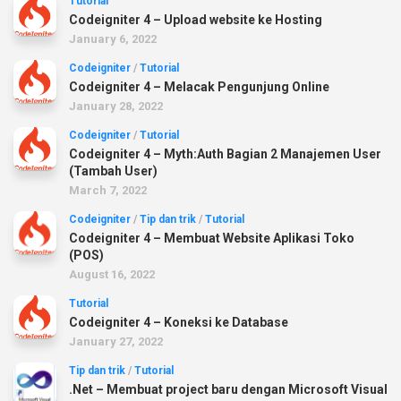
Tutorial
Codeigniter 4 – Upload website ke Hosting
January 6, 2022
Codeigniter
/
Tutorial
Codeigniter 4 – Melacak Pengunjung Online
January 28, 2022
Codeigniter
/
Tutorial
Codeigniter 4 – Myth:Auth Bagian 2 Manajemen User
(Tambah User)
March 7, 2022
Codeigniter
/
Tip dan trik
/
Tutorial
Codeigniter 4 – Membuat Website Aplikasi Toko
(POS)
August 16, 2022
Tutorial
Codeigniter 4 – Koneksi ke Database
January 27, 2022
Tip dan trik
/
Tutorial
.Net – Membuat project baru dengan Microsoft Visual