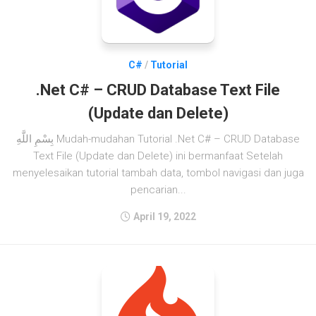
C#
/
Tutorial
.Net C# – CRUD Database Text File
(Update dan Delete)
بِسْمِ اللَّهِ Mudah-mudahan Tutorial .Net C# – CRUD Database
Text File (Update dan Delete) ini bermanfaat Setelah
menyelesaikan tutorial tambah data, tombol navigasi dan juga
pencarian...
April 19, 2022