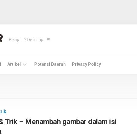
Belajar…? Disini aja…!!!
i
Artikel
Potensi Daerah
Privacy Policy
Instalasi
Tutorial
Tip
trik
dan
& Trik – Menambah gambar dalam isi
trik
a