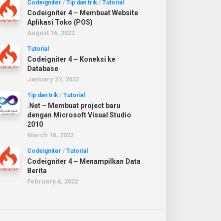
Codeigniter
/
Tip dan trik
/
Tutorial
Codeigniter 4 – Membuat Website
Aplikasi Toko (POS)
August 16, 2022
Tutorial
Codeigniter 4 – Koneksi ke
Database
January 27, 2022
Tip dan trik
/
Tutorial
.Net – Membuat project baru
dengan Microsoft Visual Studio
2010
March 16, 2022
Codeigniter
/
Tutorial
Codeigniter 4 – Menampilkan Data
Berita
February 4, 2022