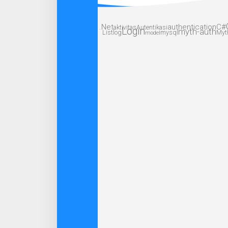
.Net
authentication
C#
aktivitas
Autentikasi
Login
myth-auth
List
log
mysql
Myt
model