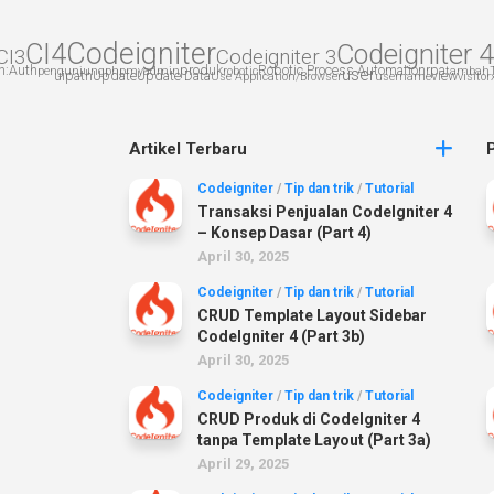
Codeigniter
CI4
Codeigniter 4
CI3
Codeigniter 3
h:Auth
produk
Robotic Process Automation
rpa
pengunjung
phpmyadmin
robotic
user
tambah
uipath
Update
Update Data
view
Use Application/Browser
username
visitor
Artikel Terbaru
Codeigniter
/
Tip dan trik
/
Tutorial
Transaksi Penjualan CodeIgniter 4
– Konsep Dasar (Part 4)
April 30, 2025
Codeigniter
/
Tip dan trik
/
Tutorial
CRUD Template Layout Sidebar
CodeIgniter 4 (Part 3b)
April 30, 2025
Codeigniter
/
Tip dan trik
/
Tutorial
CRUD Produk di CodeIgniter 4
tanpa Template Layout (Part 3a)
April 29, 2025