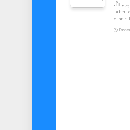
بِسْمِ اللَّهِ Mudah-mudahan Tips & Trik untuk menambah gambar dalam
isi ber
ditampil
Decem