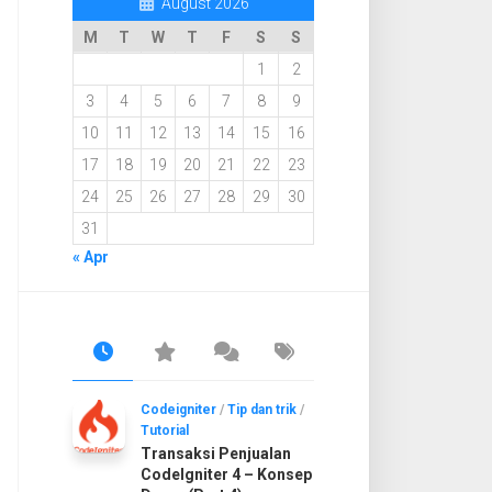
August 2026
M
T
W
T
F
S
S
1
2
3
4
5
6
7
8
9
10
11
12
13
14
15
16
17
18
19
20
21
22
23
24
25
26
27
28
29
30
31
« Apr
Codeigniter
/
Tip dan trik
/
Tutorial
Transaksi Penjualan
CodeIgniter 4 – Konsep