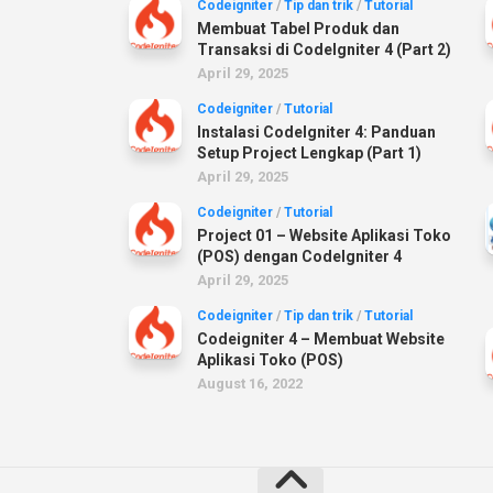
Codeigniter
/
Tip dan trik
/
Tutorial
Membuat Tabel Produk dan
Transaksi di CodeIgniter 4 (Part 2)
April 29, 2025
Codeigniter
/
Tutorial
Instalasi CodeIgniter 4: Panduan
Setup Project Lengkap (Part 1)
April 29, 2025
Codeigniter
/
Tutorial
Project 01 – Website Aplikasi Toko
(POS) dengan CodeIgniter 4
April 29, 2025
Codeigniter
/
Tip dan trik
/
Tutorial
Codeigniter 4 – Membuat Website
Aplikasi Toko (POS)
August 16, 2022