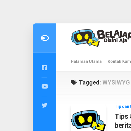
Skip
to
content
Halaman Utama
Kontak Kam
Tagged:
WYSIWYG
Tip dan 
Tips 
berit