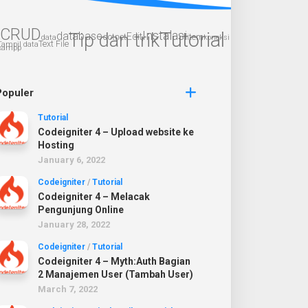
CRUD
Instalasi
Tutorial
database
Tip dan trik
Edit
dotnet
item
data
koneksi
Text File
Tampil data
xampp
Populer
Tutorial
Codeigniter 4 – Upload website ke
Hosting
January 6, 2022
Codeigniter
/
Tutorial
Codeigniter 4 – Melacak
Pengunjung Online
January 28, 2022
Codeigniter
/
Tutorial
Codeigniter 4 – Myth:Auth Bagian
2 Manajemen User (Tambah User)
March 7, 2022