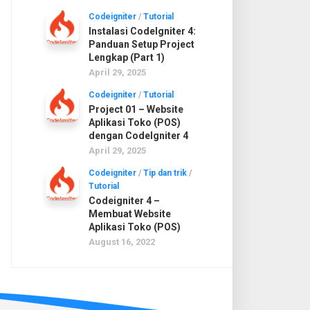
Codeigniter
/
Tutorial
Instalasi CodeIgniter 4:
Panduan Setup Project
Lengkap (Part 1)
April 29, 2025
Codeigniter
/
Tutorial
Project 01 – Website
Aplikasi Toko (POS)
dengan CodeIgniter 4
April 29, 2025
Codeigniter
/
Tip dan trik
/
Tutorial
Codeigniter 4 –
Membuat Website
Aplikasi Toko (POS)
August 16, 2022