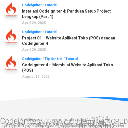
Codeigniter
/
Tutorial
Instalasi CodeIgniter 4: Panduan Setup Project
Lengkap (Part 1)
April 29, 2025
Codeigniter
/
Tutorial
Project 01 – Website Aplikasi Toko (POS) dengan
CodeIgniter 4
April 29, 2025
Codeigniter
/
Tip dan trik
/
Tutorial
Codeigniter 4 – Membuat Website Aplikasi Toko
(POS)
August 16, 2022
CI4
CI3
Codeigniter
.Net
authentication
Codeigniter 4
C#
CRUD
aktivitas
Autentikasi
Codeigniter 3
Login
Instalasi
database
Edit
dotnet
item
List
log
mysql
data
myth-auth
koneksi
Tip dan trik
model
Myth:Auth
produk
Robotic Process
pengunjung
phpmyadmin
robotic