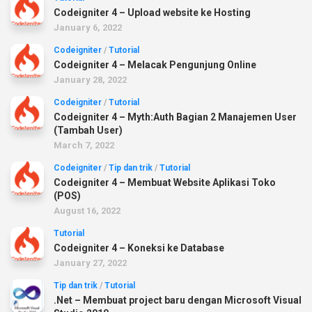
Codeigniter 4 – Upload website ke Hosting
January 6, 2022
Codeigniter
/
Tutorial
Codeigniter 4 – Melacak Pengunjung Online
January 28, 2022
Codeigniter
/
Tutorial
Codeigniter 4 – Myth:Auth Bagian 2 Manajemen User
(Tambah User)
March 7, 2022
Codeigniter
/
Tip dan trik
/
Tutorial
Codeigniter 4 – Membuat Website Aplikasi Toko
(POS)
August 16, 2022
Tutorial
Codeigniter 4 – Koneksi ke Database
January 27, 2022
Tip dan trik
/
Tutorial
.Net – Membuat project baru dengan Microsoft Visual