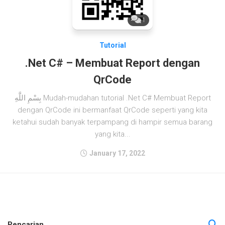
1
Tutorial
.Net C# – Membuat Report dengan
QrCode
بِسْمِ اللَّهِ Mudah-mudahan tutorial .Net C# Membuat Report
dengan QrCode ini bermanfaat QrCode seperti yang kita
ketahui sudah banyak terpampang di hampir semua barang
yang kita...
January 17, 2022
Pencarian