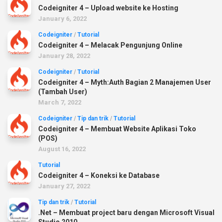
Codeigniter 4 – Upload website ke Hosting
January 6, 2022
Codeigniter
/
Tutorial
Codeigniter 4 – Melacak Pengunjung Online
January 28, 2022
Codeigniter
/
Tutorial
Codeigniter 4 – Myth:Auth Bagian 2 Manajemen User
(Tambah User)
March 7, 2022
Codeigniter
/
Tip dan trik
/
Tutorial
Codeigniter 4 – Membuat Website Aplikasi Toko
(POS)
August 16, 2022
Tutorial
Codeigniter 4 – Koneksi ke Database
January 27, 2022
Tip dan trik
/
Tutorial
.Net – Membuat project baru dengan Microsoft Visual