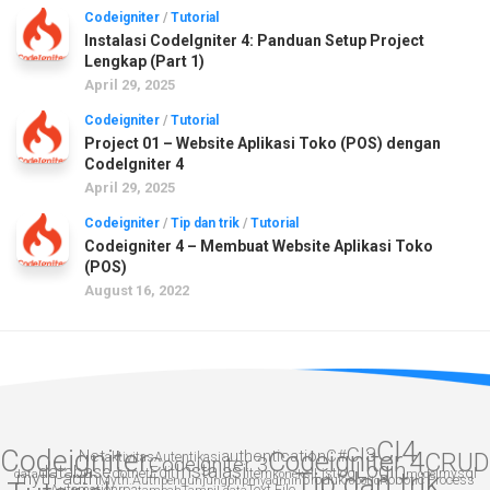
Codeigniter
/
Tutorial
Instalasi CodeIgniter 4: Panduan Setup Project
Lengkap (Part 1)
April 29, 2025
Codeigniter
/
Tutorial
Project 01 – Website Aplikasi Toko (POS) dengan
CodeIgniter 4
April 29, 2025
Codeigniter
/
Tip dan trik
/
Tutorial
Codeigniter 4 – Membuat Website Aplikasi Toko
(POS)
August 16, 2022
CI4
CI3
Codeigniter
.Net
authentication
Codeigniter 4
C#
CRUD
aktivitas
Autentikasi
Codeigniter 3
Login
Instalasi
database
Edit
dotnet
item
List
log
mysql
data
myth-auth
koneksi
Tip dan trik
model
Myth:Auth
produk
Robotic Process
pengunjung
phpmyadmin
robotic
Automation
rpa
Text File