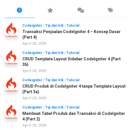
Codeigniter
/
Tip dan trik
/
Tutorial
Transaksi Penjualan CodeIgniter 4 – Konsep Dasar
(Part 4)
April 30, 2025
Codeigniter
/
Tip dan trik
/
Tutorial
CRUD Template Layout Sidebar CodeIgniter 4 (Part
3b)
April 30, 2025
Codeigniter
/
Tip dan trik
/
Tutorial
CRUD Produk di CodeIgniter 4 tanpa Template Layout
(Part 3a)
April 29, 2025
Codeigniter
/
Tip dan trik
/
Tutorial
Membuat Tabel Produk dan Transaksi di CodeIgniter
4 (Part 2)
April 29, 2025