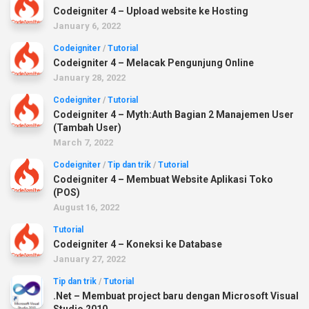
Codeigniter 4 – Upload website ke Hosting
January 6, 2022
Codeigniter
/
Tutorial
Codeigniter 4 – Melacak Pengunjung Online
January 28, 2022
Codeigniter
/
Tutorial
Codeigniter 4 – Myth:Auth Bagian 2 Manajemen User
(Tambah User)
March 7, 2022
Codeigniter
/
Tip dan trik
/
Tutorial
Codeigniter 4 – Membuat Website Aplikasi Toko
(POS)
August 16, 2022
Tutorial
Codeigniter 4 – Koneksi ke Database
January 27, 2022
Tip dan trik
/
Tutorial
.Net – Membuat project baru dengan Microsoft Visual