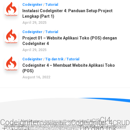
Codeigniter
/
Tutorial
Instalasi CodeIgniter 4: Panduan Setup Project
Lengkap (Part 1)
April 29, 2025
Codeigniter
/
Tutorial
Project 01 – Website Aplikasi Toko (POS) dengan
CodeIgniter 4
April 29, 2025
Codeigniter
/
Tip dan trik
/
Tutorial
Codeigniter 4 – Membuat Website Aplikasi Toko
(POS)
August 16, 2022
CI4
CI3
Codeigniter
.Net
authentication
Codeigniter 4
C#
CRUD
aktivitas
Autentikasi
Codeigniter 3
Login
Instalasi
database
Edit
dotnet
item
List
log
mysql
data
myth-auth
koneksi
Tip dan trik
model
Myth:Auth
produk
Robotic Process
pengunjung
phpmyadmin
robotic
Automation
rpa
Text File