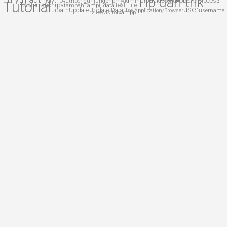
Tip dan trik
Myth:Auth
produk
Robotic Process
pengunjung
phpmyadmin
robotic
Tutorial
Automation
rpa
Text File
tambah
Tampil data
user
uipath
Update
Update Data
Use Application/Browser
username
view
visitor
xampp