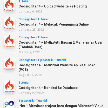
Tutorial
Codeigniter 4 – Upload website ke Hosting
January 6, 2022
Codeigniter
/
Tutorial
Codeigniter 4 – Melacak Pengunjung Online
January 28, 2022
Codeigniter
/
Tutorial
Codeigniter 4 – Myth:Auth Bagian 2 Manajemen User
(Tambah User)
March 7, 2022
Codeigniter
/
Tip dan trik
/
Tutorial
Codeigniter 4 – Membuat Website Aplikasi Toko
(POS)
August 16, 2022
Tutorial
Codeigniter 4 – Koneksi ke Database
January 27, 2022
Tip dan trik
/
Tutorial
.Net – Membuat project baru dengan Microsoft Visual