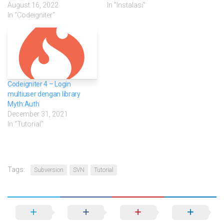
August 16, 2022
In "Instalasi"
In "Codeigniter"
Codeigniter 4 – Login
multiuser dengan library
Myth:Auth
December 31, 2021
In "Tutorial"
Tags:
Subversion
SVN
Tutorial