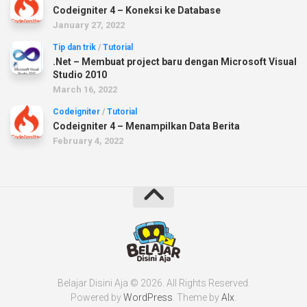
Codeigniter 4 – Koneksi ke Database
January 27, 2022
Tip dan trik
/
Tutorial
.Net – Membuat project baru dengan Microsoft Visual
Studio 2010
March 16, 2022
Codeigniter
/
Tutorial
Codeigniter 4 – Menampilkan Data Berita
February 4, 2022
Belajar Disini Aja © 2026. All Rights Reserved.
Powered by
WordPress
. Theme by
Alx
.