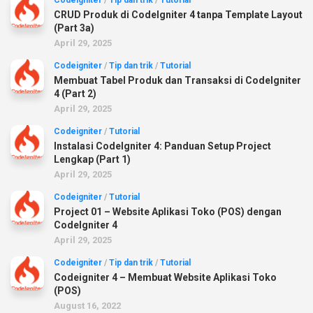
Codeigniter
/
Tip dan trik
/
Tutorial
CRUD Produk di CodeIgniter 4 tanpa Template Layout
(Part 3a)
April 29, 2025
Codeigniter
/
Tip dan trik
/
Tutorial
Membuat Tabel Produk dan Transaksi di CodeIgniter
4 (Part 2)
April 29, 2025
Codeigniter
/
Tutorial
Instalasi CodeIgniter 4: Panduan Setup Project
Lengkap (Part 1)
April 29, 2025
Codeigniter
/
Tutorial
Project 01 – Website Aplikasi Toko (POS) dengan
CodeIgniter 4
April 29, 2025
Codeigniter
/
Tip dan trik
/
Tutorial
Codeigniter 4 – Membuat Website Aplikasi Toko
(POS)
August 16, 2022